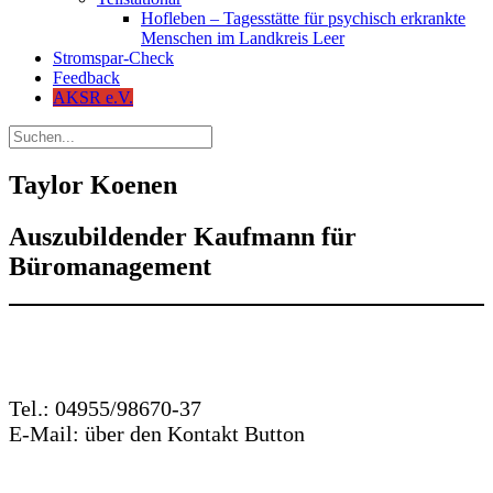
Hofleben – Tagesstätte für psychisch erkrankte
Menschen im Landkreis Leer
Stromspar-Check
Feedback
AKSR e.V.
Taylor Koenen
Auszubildender Kaufmann für
Büromanagement
Tel.: 04955/98670-37
E-Mail: über den Kontakt Button