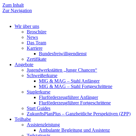
Zum Inhalt
Zur Navigation
Wir über uns
Broschüre
News
Das Team
Karriere
Bundesfreiwilligendienst
Zertifikate
Angebote
Jugendwerkstätten „Junge Chancen“
Schweißerkurse
MIG & MAG – Stahl Anfänger
MIG & MAG – Stahl Fortgeschrittene
Staplerkurse
Flurförderzeugführer Anfänger
Flurförderzeugführer Fortgeschrittene
Start Guides
ZukunftsPlanPlus – Ganzheitliche Perspektiven (ZPP)
Teilhabe
Assistenzleistung
Ambulante Begleitung und Assistenz
Teilstationär