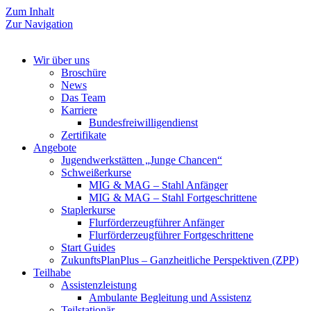
Zum Inhalt
Zur Navigation
Wir über uns
Broschüre
News
Das Team
Karriere
Bundesfreiwilligendienst
Zertifikate
Angebote
Jugendwerkstätten „Junge Chancen“
Schweißerkurse
MIG & MAG – Stahl Anfänger
MIG & MAG – Stahl Fortgeschrittene
Staplerkurse
Flurförderzeugführer Anfänger
Flurförderzeugführer Fortgeschrittene
Start Guides
ZukunftsPlanPlus – Ganzheitliche Perspektiven (ZPP)
Teilhabe
Assistenzleistung
Ambulante Begleitung und Assistenz
Teilstationär