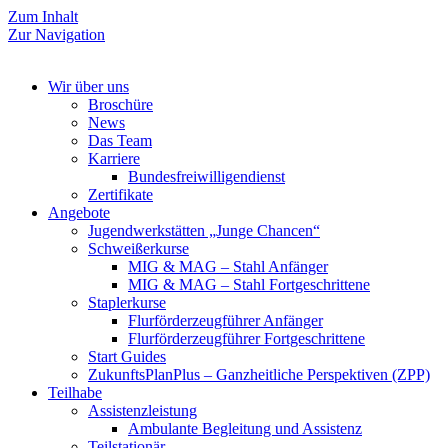
Zum Inhalt
Zur Navigation
Wir über uns
Broschüre
News
Das Team
Karriere
Bundesfreiwilligendienst
Zertifikate
Angebote
Jugendwerkstätten „Junge Chancen“
Schweißerkurse
MIG & MAG – Stahl Anfänger
MIG & MAG – Stahl Fortgeschrittene
Staplerkurse
Flurförderzeugführer Anfänger
Flurförderzeugführer Fortgeschrittene
Start Guides
ZukunftsPlanPlus – Ganzheitliche Perspektiven (ZPP)
Teilhabe
Assistenzleistung
Ambulante Begleitung und Assistenz
Teilstationär