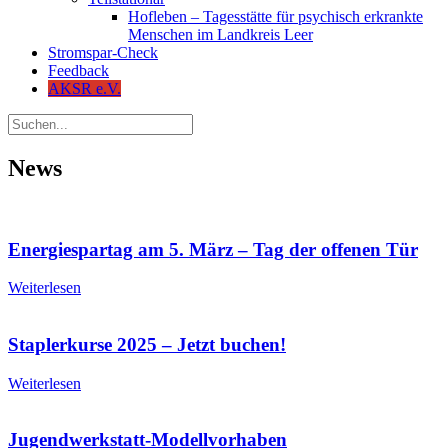
Hofleben – Tagesstätte für psychisch erkrankte
Menschen im Landkreis Leer
Stromspar-Check
Feedback
AKSR e.V.
News
Energiespartag am 5. März – Tag der offenen Tür
Weiterlesen
Staplerkurse 2025 – Jetzt buchen!
Weiterlesen
Jugendwerkstatt-Modellvorhaben